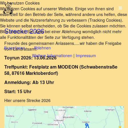
Wir benutzen Cookies
Wir nutzen Cookies auf unserer Website. Einige von ihnen sind
essenziell für den Betrieb der Seite, während andere uns helfen, diese
Website und die Nutzererfahrung zu verbessern (Tracking Cookies).
Sie können selbst entscheiden, ob Sie die Cookies zulassen möchten.
Strecke 2026
Bitte beachten Sie, dass bei einer Ablehnung womöglich nicht mehr
alle Funktionalitäten der Seite zur Verfügung stehen.
Freunde des gemeinsamen Anlassens.....wir haben die Freigabe
Akzeptieren
Ablehnen
vom Landratsamt.
Weitere Informationen
|
Impressum
Toyrun 2026: 13.06.2026
Treffpunkt: Festplatz am MODEON (Schwabenstraße
58, 87616 Marktoberdorf)
Anmeldung: Ab 13 Uhr
Start: 15 Uhr
Hier unsere Strecke 2026